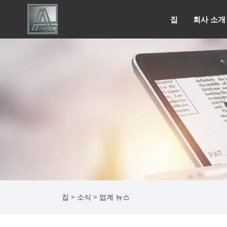
집
회사 소개
집
>
소식
> 업계 뉴스