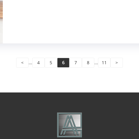
<
...
4
5
6
7
8
...
11
>