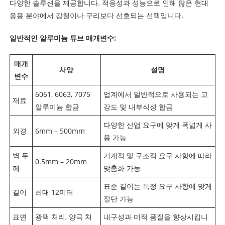
다양한 솔루션을 제공합니다. 적응성과 성능으로 인해 많은 현대
응용 분야에서 강철이나 구리보다 선호되는 선택입니다.
일반적인 알루미늄 튜브 매개변수:
매개
사양
설명
변수
6061, 6063, 7075
업계에서 일반적으로 사용되는 고
재료
알루미늄 합금
강도 및 내부식성 합금
다양한 산업 요구에 맞게 폭넓게 사
외경
6mm – 500mm
용 가능
벽 두
기계적 및 구조적 요구 사항에 따라
0.5mm – 20mm
께
맞춤화 가능
표준 길이는 특정 요구 사항에 맞게
길이
최대 12미터
절단 가능
표면
광택 처리, 양극 처
내구성과 미적 품질을 향상시킵니