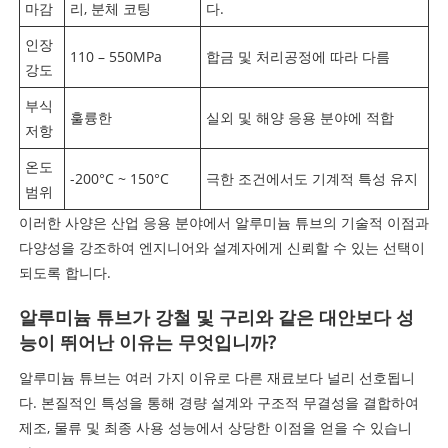
마감
리, 분체 코팅
다.
인장
110 – 550MPa
합금 및 처리공정에 따라 다름
강도
부식
훌륭한
실외 및 해양 응용 분야에 적합
저항
온도
-200°C ~ 150°C
극한 조건에서도 기계적 특성 유지
범위
이러한 사양은 산업 응용 분야에서 알루미늄 튜브의 기술적 이점과
다양성을 강조하여 엔지니어와 설계자에게 신뢰할 수 있는 선택이
되도록 합니다.
알루미늄 튜브가 강철 및 구리와 같은 대안보다 성
능이 뛰어난 이유는 무엇입니까?
알루미늄 튜브는 여러 가지 이유로 다른 재료보다 널리 선호됩니
다. 본질적인 특성을 통해 경량 설계와 구조적 무결성을 결합하여
제조, 물류 및 최종 사용 성능에서 상당한 이점을 얻을 수 있습니