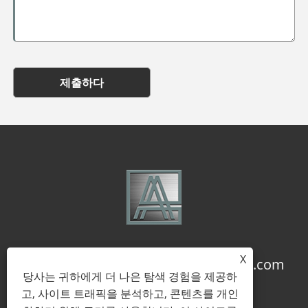
제출하다
X
+86-18957322071
coco@qj-alu.com
당사는 귀하에게 더 나은 탐색 경험을 제공하
고, 사이트 트래픽을 분석하고, 콘텐츠를 개인