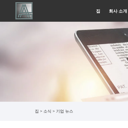
집
회사 소개
집
>
소식
>
기업 뉴스