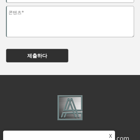
제출하다
X
+86-18957322071
coco@qj-alu.com